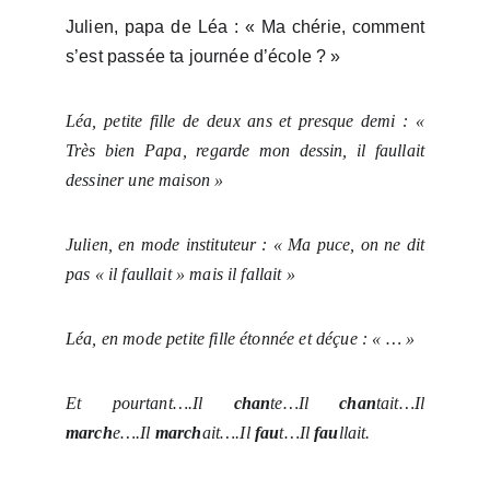
Julien, papa de Léa : « Ma chérie, comment
s’est passée ta journée d’école ? »
Léa, petite fille de deux ans et presque demi : «
Très bien Papa, regarde mon dessin, il faullait
dessiner une maison »
Julien, en mode instituteur : « Ma puce, on ne dit
pas « il faullait » mais il fallait »
Léa, en mode petite fille étonnée et déçue : « … »
Et pourtant….Il
chan
te…Il
chan
tait…Il
march
e….Il
march
ait….Il
fau
t…Il
fau
llait.