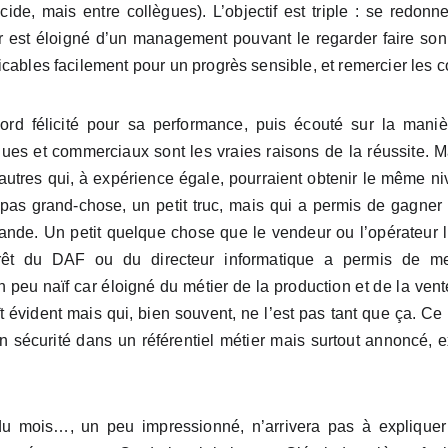
ide, mais entre collègues). L’objectif est triple : se redonne
 est éloigné d’un management pouvant le regarder faire son m
cables facilement pour un progrès sensible, et remercier les co
rd félicité pour sa performance, puis écouté sur la manièr
niques et commerciaux sont les vraies raisons de la réussite.
autres qui, à expérience égale, pourraient obtenir le même niv
, pas grand-chose, un petit truc, mais qui a permis de gagne
nde. Un petit quelque chose que le vendeur ou l’opérateur 
térêt du DAF ou du directeur informatique a permis de m
eu naïf car éloigné du métier de la production et de la vent
t évident mais qui, bien souvent, ne l’est pas tant que ça. Ce
en sécurité dans un référentiel métier mais surtout annoncé, e
 du mois…, un peu impressionné, n’arrivera pas à expliquer