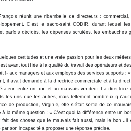
rançois réunit une ribambelle de directeurs : commercial,
veloppement. C’est le sacro-saint CODIR, durant lequel les 
t parfois décidés, les dépenses scrutées, les embauches ge
uelques certitudes et une vraie passion pour les deux métiers d
 est avant tout liée à la qualité du travail des opérateurs et d
ait !- aux managers et aux employés des services supports : «
ant, il avait demandé à la directrice commerciale et à la direct
rateur, entre un bon et un mauvais vendeur. La directrice co
ents les uns que les autres, mais tellement nombreux qu’a
rice de production, Virginie, elle s’était sortie de ce mauva
e à la même question : « C’est quoi la différence entre un b
r fait des choses que le mauvais fait aussi, mais le bon…il e
 par son incapacité à proposer une réponse précise.