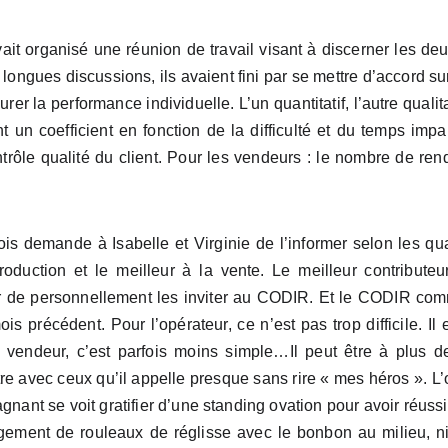
it organisé une réunion de travail visant à discerner les de
 longues discussions, ils avaient fini par se mettre d’accord su
er la performance individuelle. L’un quantitatif, l’autre qualit
un coefficient en fonction de la difficulté et du temps impar
ôle qualité du client. Pour les vendeurs : le nombre de rend
 demande à Isabelle et Virginie de l’informer selon les qua
production et le meilleur à la vente. Le meilleur contribut
isir de personnellement les inviter au CODIR. Et le CODIR co
 précédent. Pour l’opérateur, ce n’est pas trop difficile. Il 
e vendeur, c’est parfois moins simple…Il peut être à plus 
ntre avec ceux qu’il appelle presque sans rire « mes héros ». L’
agnant se voit gratifier d’une standing ovation pour avoir réus
gement de rouleaux de réglisse avec le bonbon au milieu, n