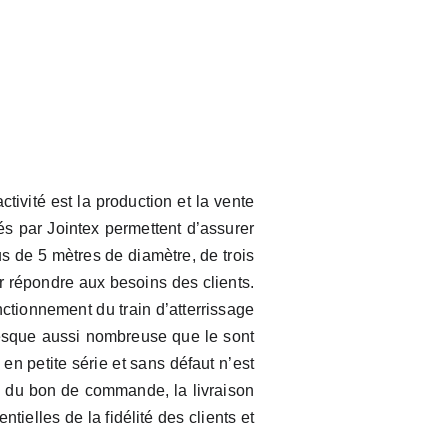
rojet
Méthodologie
Nos clients
Contact
Déjà vendredi !
ivité est la production et la vente
qués par Jointex permettent d’assurer
s de 5 mètres de diamètre, de trois
 répondre aux besoins des clients.
nctionnement du train d’atterrissage
resque aussi nombreuse que le sont
 en petite série et sans défaut n’est
re du bon de commande, la livraison
tielles de la fidélité des clients et