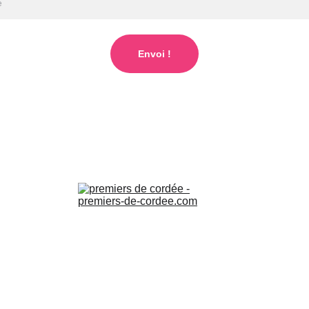
Envoi !
→ 
C'es
conseil ! 
→ 
CGV