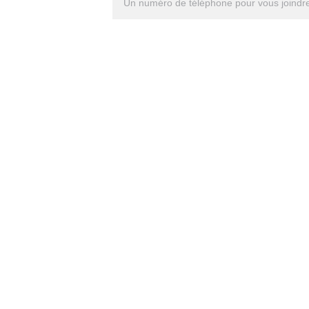
→ 
Raison d'être et valeurs 
→ 
premiers de cordée, quel nom curieux pour un cabinet de 