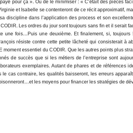
 payé pour ça ». Ou de le minimiser : « C’était des pièces facil
rginie et Isabelle se contenteront de ce récit approximatif, ma
, sa discipline dans l’application des process et son excelle
s CODIR. Les ordres du jour sont toujours sans fin et il serait f
 une fois…Puis une deuxième. Et finalement, si, toujours ! 
nçois résiste contre cette petite lâcheté qui consisterait à
LE moment essentiel du CODIR. Que les autres points plus strat
nnés de succès que si les métiers de l’entreprise sont aujourd
aborateurs exemplaires. Autant de phares et de références id
cas contraire, les qualités baisseront, les erreurs apparaîtro
foisonneront…et les moyens pour financer les stratégies de dé