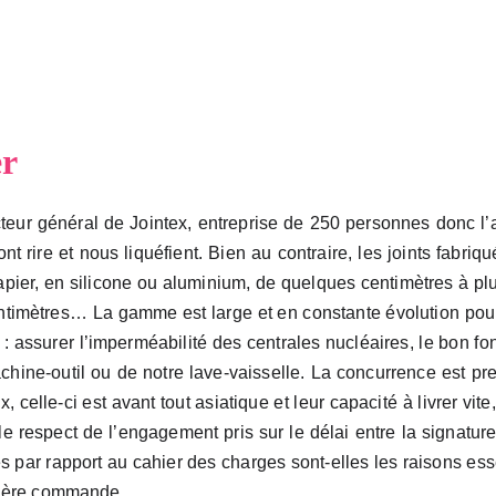
Accueil
Expertises
Votre p
er
eur général de Jointex, entreprise de 250 personnes donc l’act
font rire et nous liquéfient. Bien au contraire, les joints fabri
apier, en silicone ou aluminium, de quelques centimètres à plu
ntimètres… La gamme est large et en constante évolution pour
 : assurer l’imperméabilité des centrales nucléaires, le bon fo
hine-outil ou de notre lave-vaisselle. La concurrence est p
celle-ci est avant tout asiatique et leur capacité à livrer vite,
 le respect de l’engagement pris sur le délai entre la signatu
s par rapport au cahier des charges sont-elles les raisons essen
mière commande.